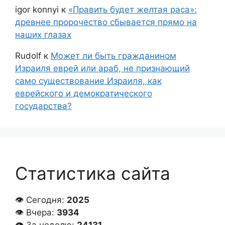
igor konnyi
к
«Править будет желтая раса»:
древнее пророчество сбывается прямо на
наших глазах
Rudolf
к
Может ли быть гражданином
Израиля еврей или араб, не признающий
само существование Израиля, как
еврейского и демократического
государства?
Статистика сайта
👁 Сегодня:
2025
👁 Вчера:
3934