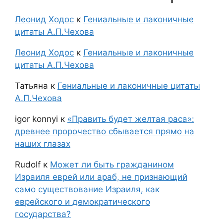
Леонид Ходос
к
Гениальные и лаконичные
цитаты А.П.Чехова
Леонид Ходос
к
Гениальные и лаконичные
цитаты А.П.Чехова
Татьяна
к
Гениальные и лаконичные цитаты
А.П.Чехова
igor konnyi
к
«Править будет желтая раса»:
древнее пророчество сбывается прямо на
наших глазах
Rudolf
к
Может ли быть гражданином
Израиля еврей или араб, не признающий
само существование Израиля, как
еврейского и демократического
государства?