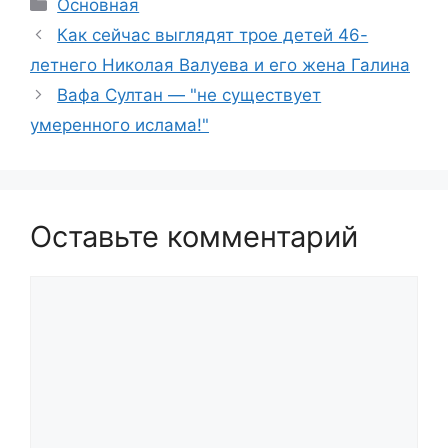
Рубрики
Основная
Как сейчас выглядят трое детей 46-
летнего Николая Валуева и его жена Галина
Вафа Султан — "не существует
умеренного ислама!"
Оставьте комментарий
Комментарий