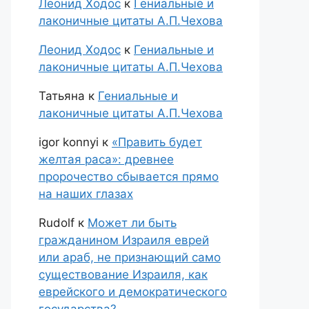
Леонид Ходос
к
Гениальные и
лаконичные цитаты А.П.Чехова
Леонид Ходос
к
Гениальные и
лаконичные цитаты А.П.Чехова
Татьяна
к
Гениальные и
лаконичные цитаты А.П.Чехова
igor konnyi
к
«Править будет
желтая раса»: древнее
пророчество сбывается прямо
на наших глазах
Rudolf
к
Может ли быть
гражданином Израиля еврей
или араб, не признающий само
существование Израиля, как
еврейского и демократического