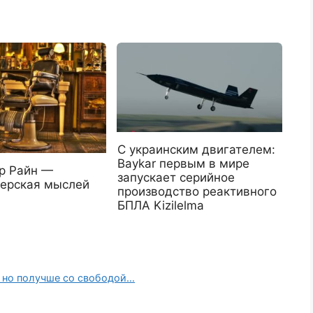
С украинским двигателем:
Baykar первым в мире
р Райн —
запускает серийное
ерская мыслей
производство реактивного
БПЛА Kizilelma
, но получше со свободой…