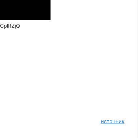
CpIRZjQ
источник