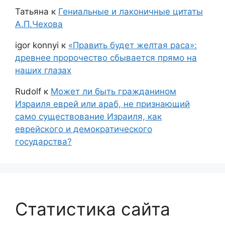
Татьяна
к
Гениальные и лаконичные цитаты
А.П.Чехова
igor konnyi
к
«Править будет желтая раса»:
древнее пророчество сбывается прямо на
наших глазах
Rudolf
к
Может ли быть гражданином
Израиля еврей или араб, не признающий
само существование Израиля, как
еврейского и демократического
государства?
Статистика сайта