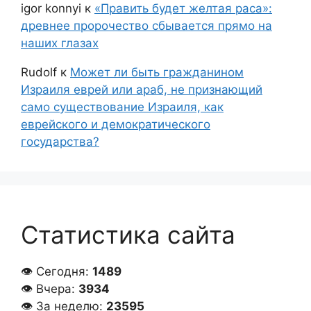
igor konnyi
к
«Править будет желтая раса»:
древнее пророчество сбывается прямо на
наших глазах
Rudolf
к
Может ли быть гражданином
Израиля еврей или араб, не признающий
само существование Израиля, как
еврейского и демократического
государства?
Статистика сайта
👁 Сегодня:
1489
👁 Вчера:
3934
👁 За неделю:
23595