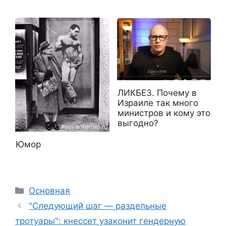
ЛИКБЕЗ. Почему в
Израиле так много
министров и кому это
выгодно?
Юмор
Рубрики
Основная
"Следующий шаг — раздельные
тротуары": кнессет узаконит гендерную