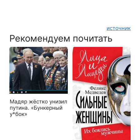
источник
Рекомендуем почитать
Мадяр жёстко унизил
путина. «Бункерный
у*бок»