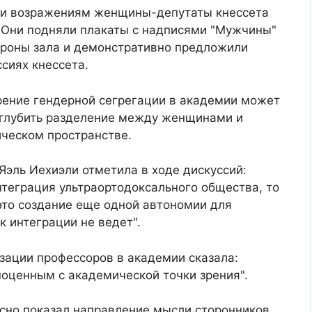
ми возражениям женщины-депутаты кнессета
. Они подняли плакаты с надписями "Мужчины"
тороны зала и демонстративно предложили
сиях кнессета.
ирение гендерной сегрегации в академии может
углубить разделение между женщинами и
ческом пространстве.
Яэль Иехиэли отметила в ходе дискуссий:
нтеграция ультраортодоксального общества, то
 это создание еще одной автономии для
 к интеграции не ведет".
зации профессоров в академии сказала:
ноценным с академической точки зрения".
ясно показал направление мысли сторонников