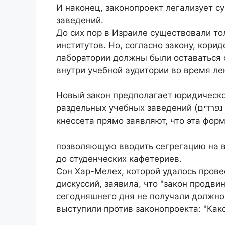
И наконец, законопроект легализует 
заведений.
До сих пор в Израиле существовали т
институтов. Но, согласно закону, кори
лаборатории должны были оставаться 
внутри учебной аудитории во время ле
Новый закон предполагает юридическ
раздельных учебных заведений (מוסדות נפרדים). Противники закона, а также и юристы
кнессета прямо заявляют, что эта форм
позволяющую вводить сегрегацию на в
до студенческих кафетериев.
Сон Хар-Мелех, которой удалось прове
дискуссий, заявила, что "закон продви
сегодняшнего дня не получали должно
выступили против законопроекта: "Ка