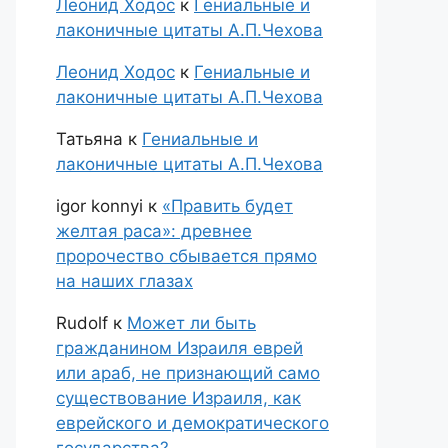
Леонид Ходос
к
Гениальные и
лаконичные цитаты А.П.Чехова
Леонид Ходос
к
Гениальные и
лаконичные цитаты А.П.Чехова
Татьяна
к
Гениальные и
лаконичные цитаты А.П.Чехова
igor konnyi
к
«Править будет
желтая раса»: древнее
пророчество сбывается прямо
на наших глазах
Rudolf
к
Может ли быть
гражданином Израиля еврей
или араб, не признающий само
существование Израиля, как
еврейского и демократического