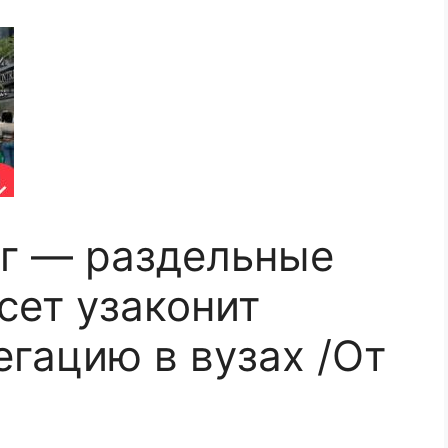
г — раздельные
сет узаконит
егацию в вузах /От