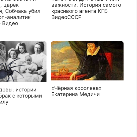
, царёк
важности. История самого
я, Собчака убил
красивого агента КГБ
оп-аналитик
ВидеоСССР
 Видео
«Чёрная королева»
довы: истории
Екатерина Медичи
брак с которыми
илу