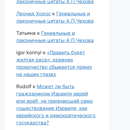
лаконичные цитаты А.П.Чехова
Леонид Ходос
к
Гениальные и
лаконичные цитаты А.П.Чехова
Татьяна
к
Гениальные и
лаконичные цитаты А.П.Чехова
igor konnyi
к
«Править будет
желтая раса»: древнее
пророчество сбывается прямо
на наших глазах
Rudolf
к
Может ли быть
гражданином Израиля еврей
или араб, не признающий само
существование Израиля, как
еврейского и демократического
государства?