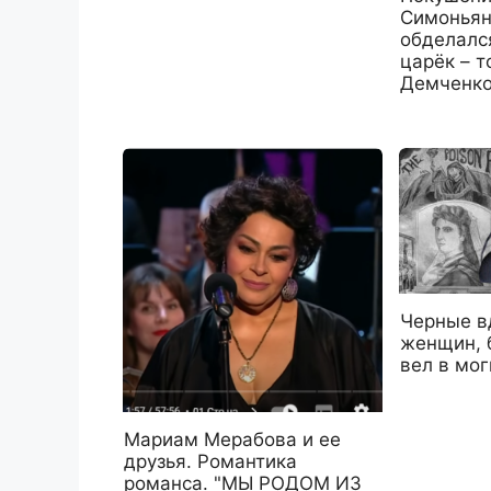
Симоньян
обделалс
царёк – т
Демченко
Черные в
женщин, 
вел в мог
Мариам Мерабова и ее
друзья. Романтика
романса. "МЫ РОДОМ ИЗ