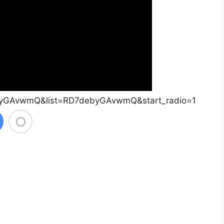
byGAvwmQ&list=RD7debyGAvwmQ&start_radio=1