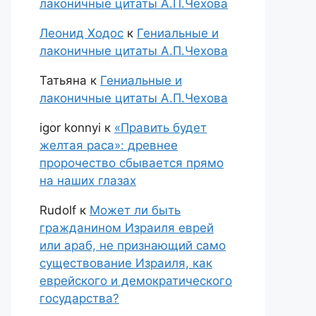
лаконичные цитаты А.П.Чехова
Леонид Ходос
к
Гениальные и
лаконичные цитаты А.П.Чехова
Татьяна
к
Гениальные и
лаконичные цитаты А.П.Чехова
igor konnyi
к
«Править будет
желтая раса»: древнее
пророчество сбывается прямо
на наших глазах
Rudolf
к
Может ли быть
гражданином Израиля еврей
или араб, не признающий само
существование Израиля, как
еврейского и демократического
государства?