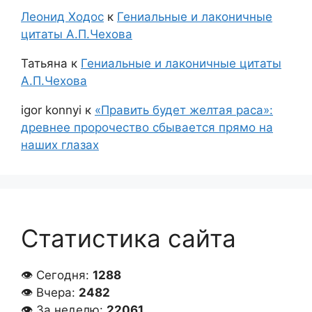
Леонид Ходос
к
Гениальные и лаконичные
цитаты А.П.Чехова
Татьяна
к
Гениальные и лаконичные цитаты
А.П.Чехова
igor konnyi
к
«Править будет желтая раса»:
древнее пророчество сбывается прямо на
наших глазах
Статистика сайта
👁 Сегодня:
1288
👁 Вчера:
2482
👁 За неделю:
22061