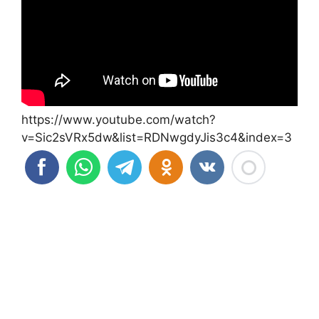
https://www.youtube.com/watch?
v=Sic2sVRx5dw&list=RDNwgdyJis3c4&index=3