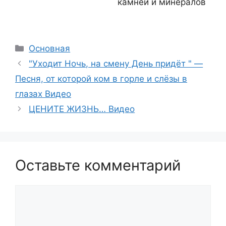
камней и минералов
Рубрики
Основная
"Уходит Ночь, на смену День придёт " —
Песня, от которой ком в горле и слёзы в
глазах Видео
ЦЕНИТЕ ЖИЗНЬ… Видео
Оставьте комментарий
Комментарий