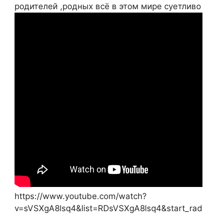
родителей ,родных всё в этом мире суетливо
https://www.youtube.com/watch?
v=sVSXgA8lsq4&list=RDsVSXgA8lsq4&start_rad