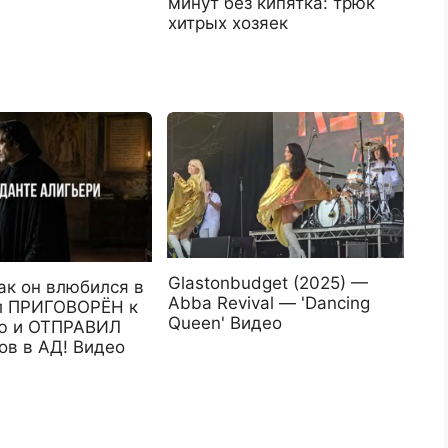
минут без кипятка: трюк
хитрых хозяек
Glastonbudget (2025) —
ак он влюбился в
Abba Revival — 'Dancing
ыл ПРИГОВОРЁН к
Queen' Видео
ю и ОТПРАВИЛ
ов в АД! Видео