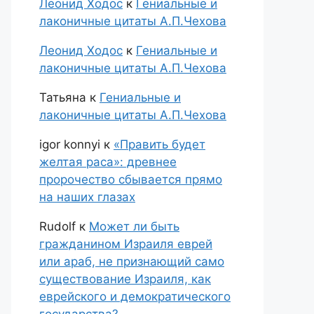
Леонид Ходос
к
Гениальные и
лаконичные цитаты А.П.Чехова
Леонид Ходос
к
Гениальные и
лаконичные цитаты А.П.Чехова
Татьяна
к
Гениальные и
лаконичные цитаты А.П.Чехова
igor konnyi
к
«Править будет
желтая раса»: древнее
пророчество сбывается прямо
на наших глазах
Rudolf
к
Может ли быть
гражданином Израиля еврей
или араб, не признающий само
существование Израиля, как
еврейского и демократического