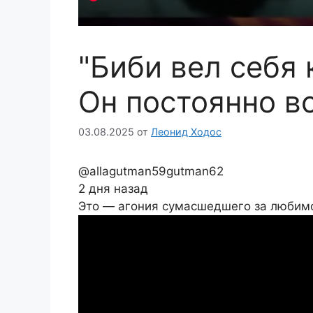
"Биби вел себя
Он постоянно в
03.08.2025
от
Леонид Ходос
@allagutman59gutman62
2 дня назад
Это — агония сумасшедшего за любим