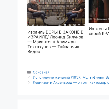
Их жены
Израиль ВОРЫ В ЗАКОНЕ В
своей КР
ИЗРАИЛЕ/ Леонид Билунов
— Макинтош/ Алимжан
Тохтахунов — Тайванчик ‪
Видео
Рубрики
Основная
Исполнение желаний (1957) Мультфильм В
Левинзон и Аксельрод — о том, как юмор 