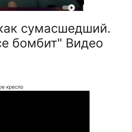
 как сумасшедший.
се бомбит" Видео
ое кресло