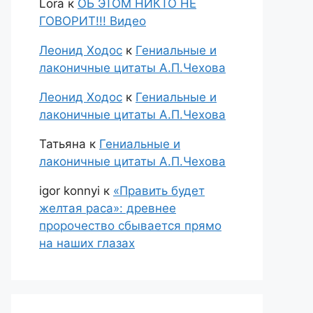
Lora
к
ОБ ЭТОМ НИКТО НЕ
ГОВОРИТ!!! Видео
Леонид Ходос
к
Гениальные и
лаконичные цитаты А.П.Чехова
Леонид Ходос
к
Гениальные и
лаконичные цитаты А.П.Чехова
Татьяна
к
Гениальные и
лаконичные цитаты А.П.Чехова
igor konnyi
к
«Править будет
желтая раса»: древнее
пророчество сбывается прямо
на наших глазах