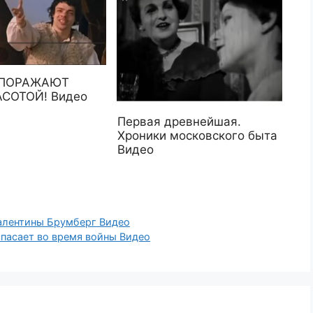
 ПОРАЖАЮТ
АСОТОЙ! Видео
Первая древнейшая.
Хроники московского быта
Видео
алентины Брумберг Видео
спасает во время войны Видео