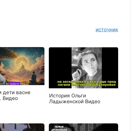
источник
и дети васне
История Ольги
 Видео
Ладыженской Видео