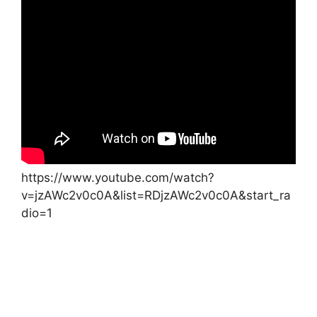
https://www.youtube.com/watch?
v=jzAWc2v0c0A&list=RDjzAWc2v0c0A&start_ra
dio=1