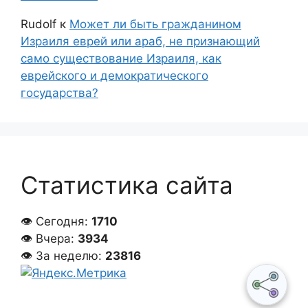
Rudolf
к
Может ли быть гражданином
Израиля еврей или араб, не признающий
само существование Израиля, как
еврейского и демократического
государства?
Статистика сайта
👁 Сегодня:
1710
👁 Вчера:
3934
👁 За неделю:
23816