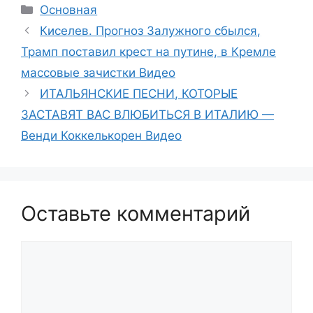
Рубрики
Основная
Киселев. Прогноз Залужного сбылся,
Трамп поставил крест на путине, в Кремле
массовые зачистки Видео
ИТАЛЬЯНСКИЕ ПЕСНИ, КОТОРЫЕ
ЗАСТАВЯТ ВАС ВЛЮБИТЬСЯ В ИТАЛИЮ —
Венди Коккелькорен Видео
Оставьте комментарий
Комментарий