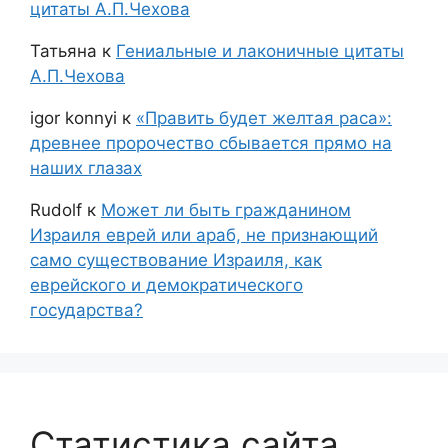
цитаты А.П.Чехова
Татьяна
к
Гениальные и лаконичные цитаты
А.П.Чехова
igor konnyi
к
«Править будет желтая раса»:
древнее пророчество сбывается прямо на
наших глазах
Rudolf
к
Может ли быть гражданином
Израиля еврей или араб, не признающий
само существование Израиля, как
еврейского и демократического
государства?
Статистика сайта