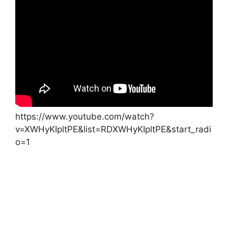
https://www.youtube.com/watch?
v=XWHyKIpltPE&list=RDXWHyKIpltPE&start_radi
o=1