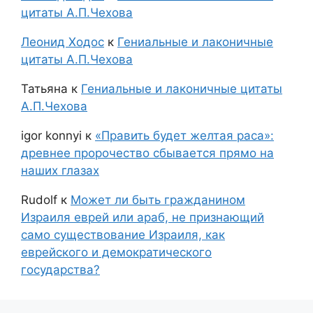
цитаты А.П.Чехова
Леонид Ходос
к
Гениальные и лаконичные
цитаты А.П.Чехова
Татьяна
к
Гениальные и лаконичные цитаты
А.П.Чехова
igor konnyi
к
«Править будет желтая раса»:
древнее пророчество сбывается прямо на
наших глазах
Rudolf
к
Может ли быть гражданином
Израиля еврей или араб, не признающий
само существование Израиля, как
еврейского и демократического
государства?