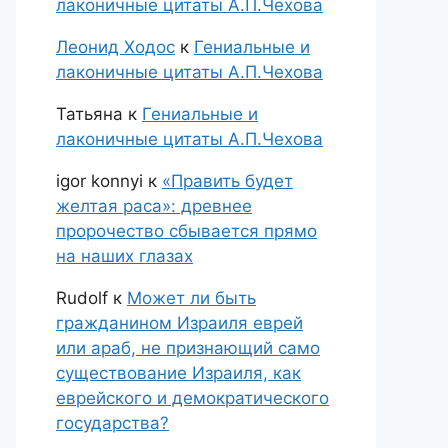
лаконичные цитаты А.П.Чехова
Леонид Ходос
к
Гениальные и
лаконичные цитаты А.П.Чехова
Татьяна
к
Гениальные и
лаконичные цитаты А.П.Чехова
igor konnyi
к
«Править будет
желтая раса»: древнее
пророчество сбывается прямо
на наших глазах
Rudolf
к
Может ли быть
гражданином Израиля еврей
или араб, не признающий само
существование Израиля, как
еврейского и демократического
государства?