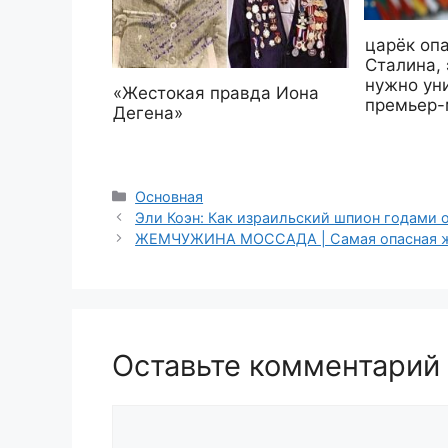
царёк опа
Сталина,
нужно ун
«Жестокая правда Иона
премьер-
Дегена»
Рубрики
Основная
Эли Коэн: Как израильский шпион годами
ЖЕМЧУЖИНА МОССАДА | Самая опасная ж
Оставьте комментарий
Комментарий