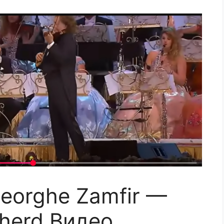
heorghe Zamfir —
pherd Видео