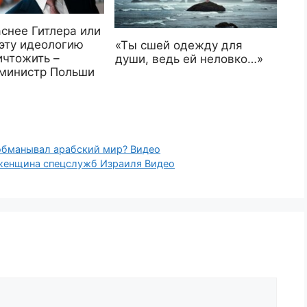
снее Гитлера или
 эту идеологию
«Ты сшей одежду для
ичтожить –
души, ведь ей неловко…»
министр Польши
 обманывал арабский мир? Видео
енщина спецслужб Израиля Видео