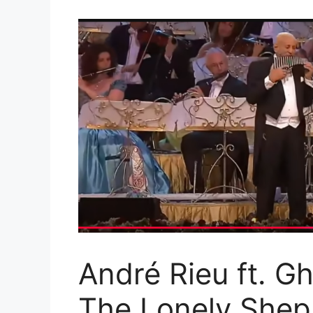
André Rieu ft. G
The Lonely She