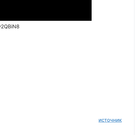
w2QBiN8
источник