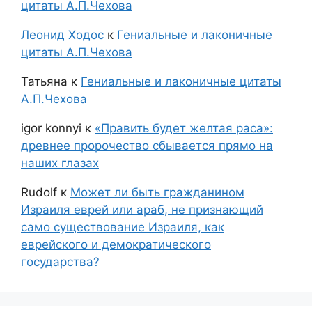
цитаты А.П.Чехова
Леонид Ходос
к
Гениальные и лаконичные
цитаты А.П.Чехова
Татьяна
к
Гениальные и лаконичные цитаты
А.П.Чехова
igor konnyi
к
«Править будет желтая раса»:
древнее пророчество сбывается прямо на
наших глазах
Rudolf
к
Может ли быть гражданином
Израиля еврей или араб, не признающий
само существование Израиля, как
еврейского и демократического
государства?