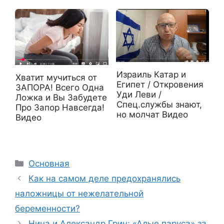
Израиль Катар и
Хватит мучиться от
Египет / Откровения
ЗАПОРА! Всего Одна
Уди Леви /
Ложка и Вы Забудете
Спец.службы знают,
Про Запор Навсегда!
но молчат Видео
Видео
Рубрики
Основная
Как на самом деле предохранялись
наложницы от нежелательной
беременности?
Нина и Александр Грин: «Алые паруса» за