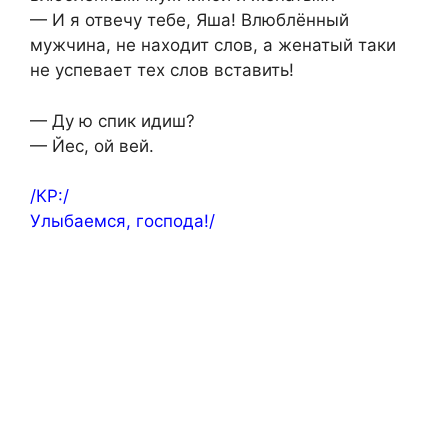
— И я отвечу тебе, Яша! Влюблённый
мужчина, не находит слов, а женатый таки
не успевает тех слов вставить!
— Ду ю спик идиш?
— Йес, ой вей.
/КР:/
Улыбаемся, господа!/