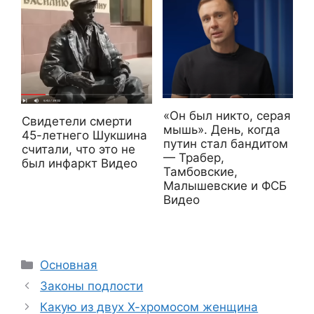
«Он был никто, серая
Свидетели смерти
мышь». День, когда
45-летнего Шукшина
путин стал бандитом
считали, что это не
— Трабер,
был инфаркт Видео
Тамбовские,
Малышевские и ФСБ
Видео
Рубрики
Основная
Законы подлости
Какую из двух Х-хромосом женщина