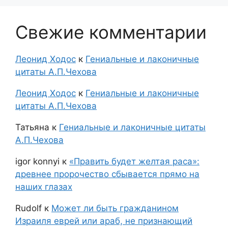
Свежие комментарии
Леонид Ходос
к
Гениальные и лаконичные
цитаты А.П.Чехова
Леонид Ходос
к
Гениальные и лаконичные
цитаты А.П.Чехова
Татьяна
к
Гениальные и лаконичные цитаты
А.П.Чехова
igor konnyi
к
«Править будет желтая раса»:
древнее пророчество сбывается прямо на
наших глазах
Rudolf
к
Может ли быть гражданином
Израиля еврей или араб, не признающий