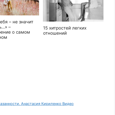
ебя – не значит
ь…» –
15 хитростей легких
рение о самом
отношений
ном
казанности. Анастасия Кириленко Видео