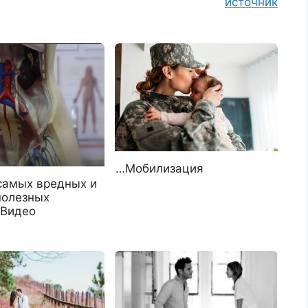
источник
…Мобилизация
 самых вредных и
полезных
 Видео