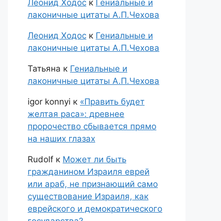
Леонид Ходос
к
Гениальные и
лаконичные цитаты А.П.Чехова
Леонид Ходос
к
Гениальные и
лаконичные цитаты А.П.Чехова
Татьяна
к
Гениальные и
лаконичные цитаты А.П.Чехова
igor konnyi
к
«Править будет
желтая раса»: древнее
пророчество сбывается прямо
на наших глазах
Rudolf
к
Может ли быть
гражданином Израиля еврей
или араб, не признающий само
существование Израиля, как
еврейского и демократического