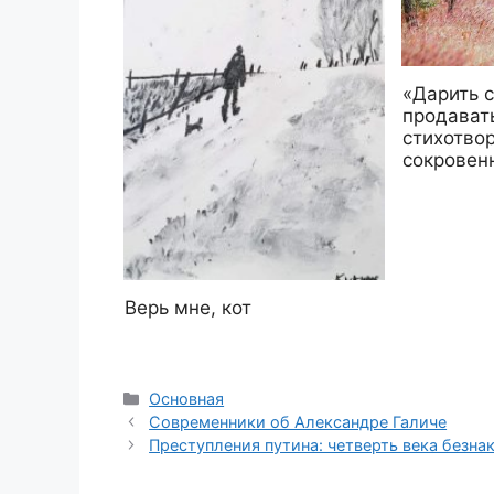
«Дарить с
продават
стихотво
сокровен
Верь мне, кот
Рубрики
Основная
Современники об Александре Галиче
Преступления путина: четверть века безна