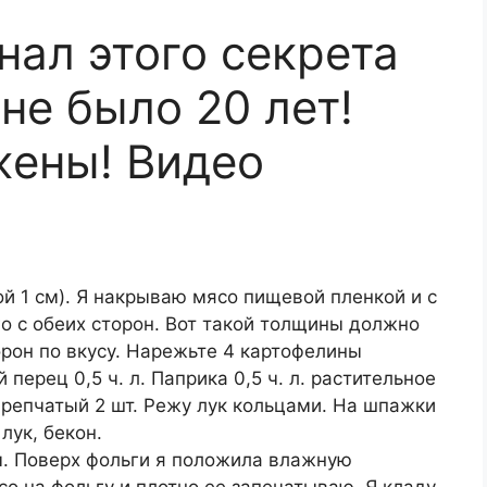
нал этого секрета
не было 20 лет!
жены! Видео
ой 1 см). Я накрываю мясо пищевой пленкой и с
о с обеих сторон. Вот такой толщины должно
орон по вкусу. Нарежьте 4 картофелины
 перец 0,5 ч. л. Паприка 0,5 ч. л. растительное
к репчатый 2 шт. Режу лук кольцами. На шпажки
лук, бекон.
. Поверх фольги я положила влажную
 на фольгу и плотно ее запечатываю. Я кладу