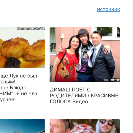
источник
ещё Лук не был
усным!
ное Блюдо
ДИМАШ ПОЁТ С
ИМ"! Я не ела
РОДИТЕЛЯМИ / КРАСИВЫЕ
уснее!
ГОЛОСА Видео