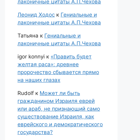
лаконичные цитаты А.П.Чехова
Леонид Ходос
к
Гениальные и
лаконичные цитаты А.П.Чехова
Татьяна
к
Гениальные и
лаконичные цитаты А.П.Чехова
igor konnyi
к
«Править будет
желтая раса»: древнее
пророчество сбывается прямо
на наших глазах
Rudolf
к
Может ли быть
гражданином Израиля еврей
или араб, не признающий само
существование Израиля, как
еврейского и демократического
государства?