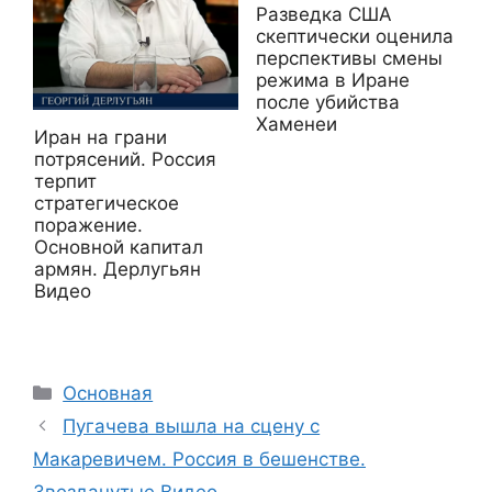
Разведка США
скептически оценила
перспективы смены
режима в Иране
после убийства
Хаменеи
Иран на грани
потрясений. Россия
терпит
стратегическое
поражение.
Основной капитал
армян. Дерлугьян
Видео
Рубрики
Основная
Пугачева вышла на сцену с
Макаревичем. Россия в бешенстве.
Звезданутые Видео