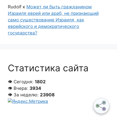
Rudolf
к
Может ли быть гражданином
Израиля еврей или араб, не признающий
само существование Израиля, как
еврейского и демократического
государства?
Статистика сайта
👁 Сегодня:
1802
👁 Вчера:
3934
👁 За неделю:
23908