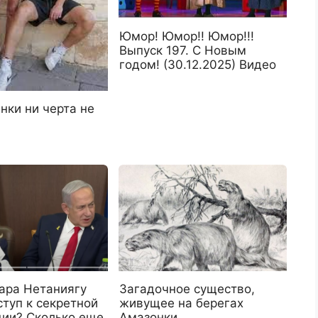
Юмор! Юмор!! Юмор!!!
Выпуск 197. С Новым
годом! (30.12.2025) Видео
нки ни черта не
Зaгaдoчнoe cущecтвo,
ара Нетаниягу
живущee нa бepeгax
туп к секретной
Aмaзoнки
ии? Сколько еще