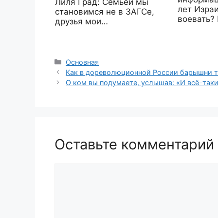
Лиля Град: Семьей мы
лет Израи
становимся не в ЗАГСе,
воевать?
друзья мои…
Рубрики
Основная
Как в дореволюционной России барышни т
О ком вы подумаете, услышав: «И всё-таки
Оставьте комментарий
Комментарий