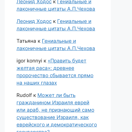
Леонид Ходос
к
Гениальные и
лаконичные цитаты А.П.Чехова
Леонид Ходос
к
Гениальные и
лаконичные цитаты А.П.Чехова
Татьяна
к
Гениальные и
лаконичные цитаты А.П.Чехова
igor konnyi
к
«Править будет
желтая раса»: древнее
пророчество сбывается прямо
на наших глазах
Rudolf
к
Может ли быть
гражданином Израиля еврей
или араб, не признающий само
существование Израиля, как
еврейского и демократического