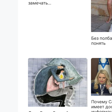
замечать…
Без полба
понять
Почему С
имеет дос
информац