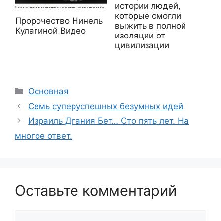
истории людей,
которые смогли
Пророчество Нинель
выжить в полной
Кулагиной Видео
изоляции от
цивилизации
Рубрики
Основная
Семь суперуспешных безумных идей
Израиль Дгания Бет… Сто пять лет. На
многое ответ.
Оставьте комментарий
Комментарий