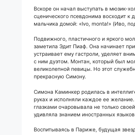
Вскоре он начал выступать в мюзик-х
сценического псевдонима восходит к д
мальчика домой: «Ivo, monta!» (Иво, по
Подвижного, пластичного и яркого мо
заметила Эдит Пиаф. Она начинает пр
устраивает ему гастроли, уделяет вни
с ним дуэтом. Монтан, который был мо
великолепной певицы. Но этот служеб
прекрасную Симону.
Симона Каминкер родилась в интеллиге
руках и исполняли каждое ее желание
глазками очаровывала не только своей
удивляла знанием иностранных языков
Воспитываясь в Париже, будущая звезд