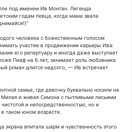
олле под именем Ив Монтан. Легенда
етским годам певца, когда мама звала
днимайся!)"
лодого человека с божественным голосом
инимать участие в продвижении карьеры Ива:
мание его репертуару и иногда даже выступает
ложе Пиаф на 6 лет, занимает роль любовника
ный роман длится недолго, — Ив встречает
нтной семье, где девочку буквально носили на
. Милая и живая Симона с пытливыми лисьими
 чистотой и непосредственностью, но и
 в таком юном возрасте.
а экрана впитала шарм и чувственность этого