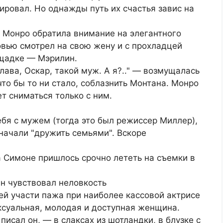
ировал. Но однажды путь их счастья завис на
 Монро обратила внимание на элегантного
овью смотрел на свою жену и с прохладцей
ощадке — Мэрилин.
лава, Оскар, такой муж. А я?.." — возмущалась
то бы то ни стало, соблазнить Монтана. Монро
т сниматься только с ним.
бя с мужем (тогда это был режиссер Миллер),
начали "дружить семьями". Вскоре
а Симоне пришлось срочно лететь на съемки в
н чувствовал неловкость
оей участи пажа при наиболее кассовой актрисе
ксуальная, молодая и доступная женщина.
писал он, — в слаксах из шотландки, в блузке с