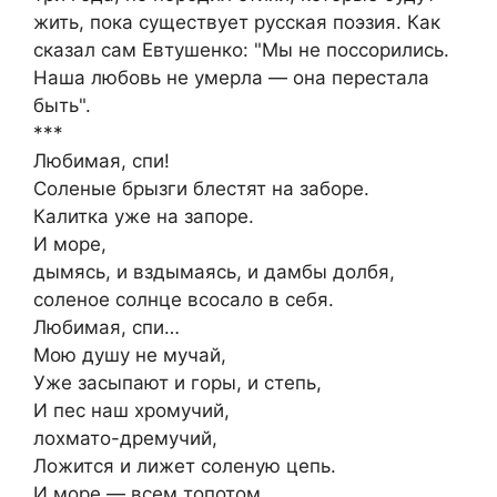
жить, пока существует русская поэзия. Как
сказал сам Евтушенко: "Мы не поссорились.
Наша любовь не умерла — она перестала
быть".
***
Любимая, спи!
Соленые брызги блестят на заборе.
Калитка уже на запоре.
И море,
дымясь, и вздымаясь, и дамбы долбя,
соленое солнце всосало в себя.
Любимая, спи…
Мою душу не мучай,
Уже засыпают и горы, и степь,
И пес наш хромучий,
лохмато-дремучий,
Ложится и лижет соленую цепь.
И море — всем топотом,