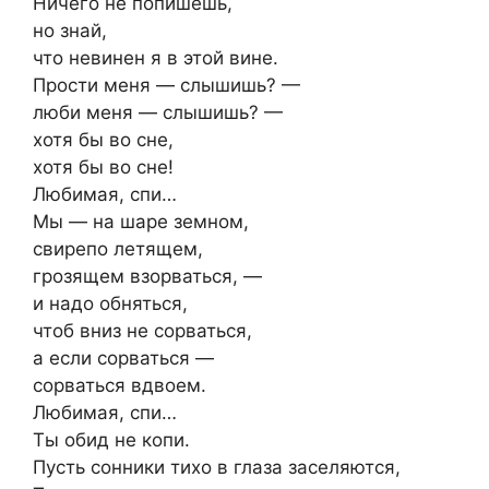
Ничего не попишешь,
но знай,
что невинен я в этой вине.
Прости меня — слышишь? —
люби меня — слышишь? —
хотя бы во сне,
хотя бы во сне!
Любимая, спи…
Мы — на шаре земном,
свирепо летящем,
грозящем взорваться, —
и надо обняться,
чтоб вниз не сорваться,
а если сорваться —
сорваться вдвоем.
Любимая, спи…
Ты обид не копи.
Пусть сонники тихо в глаза заселяются,