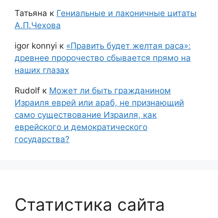
Татьяна
к
Гениальные и лаконичные цитаты
А.П.Чехова
igor konnyi
к
«Править будет желтая раса»:
древнее пророчество сбывается прямо на
наших глазах
Rudolf
к
Может ли быть гражданином
Израиля еврей или араб, не признающий
само существование Израиля, как
еврейского и демократического
государства?
Статистика сайта