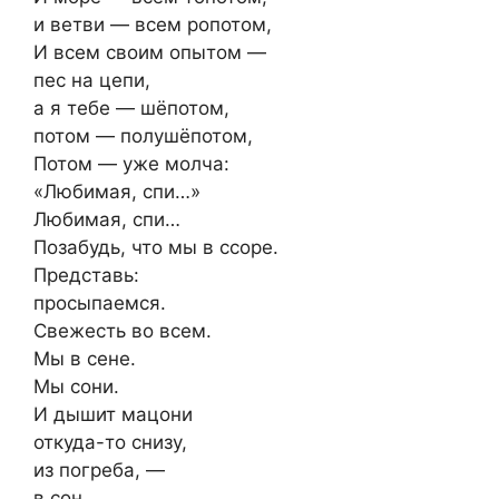
и ветви — всем ропотом,
И всем своим опытом —
пес на цепи,
а я тебе — шёпотом,
потом — полушёпотом,
Потом — уже молча:
«Любимая, спи…»
Любимая, спи…
Позабудь, что мы в ссоре.
Представь:
просыпаемся.
Свежесть во всем.
Мы в сене.
Мы сони.
И дышит мацони
откуда-то снизу,
из погреба, —
в сон.