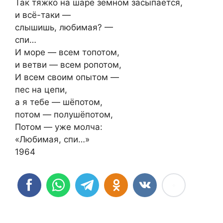
Так тяжко на шаре земном засыпается,
и всё-таки —
слышишь, любимая? —
спи…
И море — всем топотом,
и ветви — всем ропотом,
И всем своим опытом —
пес на цепи,
а я тебе — шёпотом,
потом — полушёпотом,
Потом — уже молча:
«Любимая, спи…»
1964