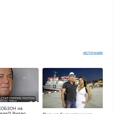
источник
КОБЗОН на
ле?! Видео