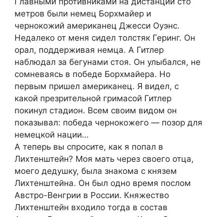
Главными противниками на дистанции сто
метров были немец Борхмайер и
чернокожий американец Джесси Оуэнс.
Недалеко от меня сидел толстяк Геринг. Он
орал, поддерживая немца. А Гитлер
наблюдал за бегунами стоя. Он улыбался, не
сомневаясь в победе Борхмайера. Но
первым пришел американец. Я видел, с
какой презрительной гримасой Гитлер
покинул стадион. Всем своим видом он
показывал: победа чернокожего — позор для
немецкой нации…
А теперь вы спросите, как я попал в
Лихтенштейн? Моя мать через своего отца,
моего дедушку, была знакома с князем
Лихтенштейна. Он был одно время послом
Австро-Венгрии в России. Княжество
Лихтенштейн входило тогда в состав