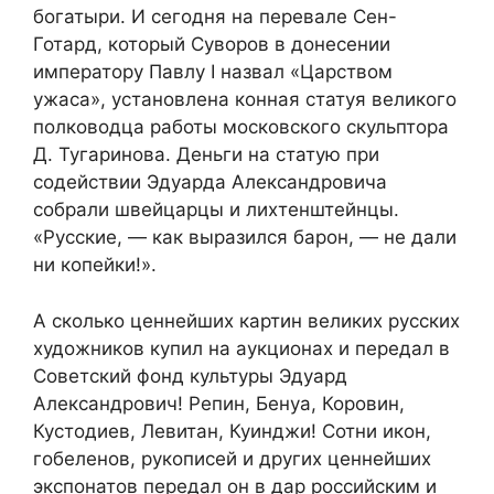
богатыри. И сегодня на перевале Сен-
Готард, который Суворов в донесении
императору Павлу I назвал «Царством
ужаса», установлена конная статуя великого
полководца работы московского скульптора
Д. Тугаринова. Деньги на статую при
содействии Эдуарда Александровича
собрали швейцарцы и лихтенштейнцы.
«Русские, — как выразился барон, — не дали
ни копейки!».
А сколько ценнейших картин великих русских
художников купил на аукционах и передал в
Советский фонд культуры Эдуард
Александрович! Репин, Бенуа, Коровин,
Кустодиев, Левитан, Куинджи! Сотни икон,
гобеленов, рукописей и других ценнейших
экспонатов передал он в дар российским и