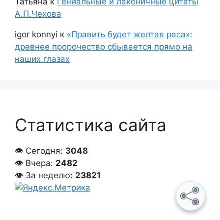
Татьяна
к
Гениальные и лаконичные цитаты
А.П.Чехова
igor konnyi
к
«Править будет желтая раса»:
древнее пророчество сбывается прямо на
наших глазах
Статистика сайта
👁 Сегодня:
3048
👁 Вчера:
2482
👁 За неделю:
23821