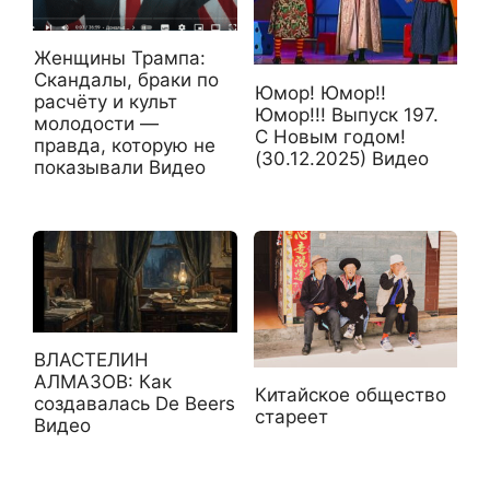
Женщины Трампа:
Скандалы, браки по
Юмор! Юмор!!
расчёту и культ
Юмор!!! Выпуск 197.
молодости —
С Новым годом!
правда, которую не
(30.12.2025) Видео
показывали Видео
ВЛАСТЕЛИН
АЛМАЗОВ: Как
Китайское общество
создавалась De Beers
стареет
Видео