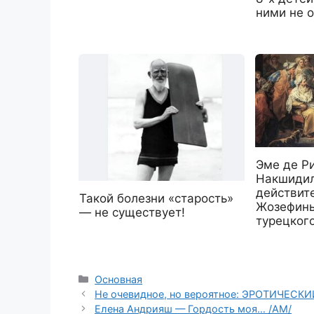
ними не 
Эме де Р
Накшидил
действите
Такой болезни «старость»
Жозефины
— не существует!
турецкого
Рубрики
Основная
Не очевидное, но вероятное: ЭРОТИЧЕСК
Елена Андрияш — Гордость моя… /АМ/