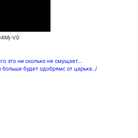
94Mj-V0
его это ни сколько не смущает…
 больше будет одобрямс от царька../