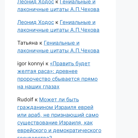
Леонид Ходос
к
Гениальные и
лаконичные цитаты А.П.Чехова
Леонид Ходос
к
Гениальные и
лаконичные цитаты А.П.Чехова
Татьяна
к
Гениальные и
лаконичные цитаты А.П.Чехова
igor konnyi
к
«Править будет
желтая раса»: древнее
пророчество сбывается прямо
на наших глазах
Rudolf
к
Может ли быть
гражданином Израиля еврей
или араб, не признающий само
существование Израиля, как
еврейского и демократического