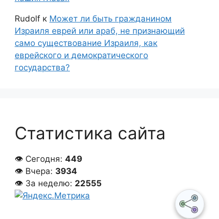
Rudolf
к
Может ли быть гражданином
Израиля еврей или араб, не признающий
само существование Израиля, как
еврейского и демократического
государства?
Статистика сайта
👁 Сегодня:
449
👁 Вчера:
3934
👁 За неделю:
22555