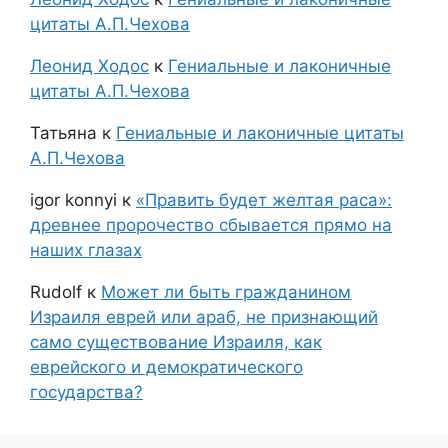
цитаты А.П.Чехова
Леонид Ходос
к
Гениальные и лаконичные
цитаты А.П.Чехова
Татьяна
к
Гениальные и лаконичные цитаты
А.П.Чехова
igor konnyi
к
«Править будет желтая раса»:
древнее пророчество сбывается прямо на
наших глазах
Rudolf
к
Может ли быть гражданином
Израиля еврей или араб, не признающий
само существование Израиля, как
еврейского и демократического
государства?