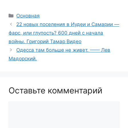
Рубрики
Основная
22 новых поселения в Иудеи и Самарии —
фарс, или глупость? 600 дней с начала
войны. Григорий Тамар Видео
Одесса там больше не живет. —— Лев
Мадорский.
Оставьте комментарий
Комментарий