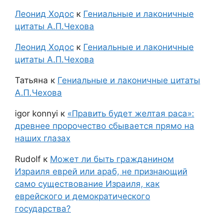
Леонид Ходос
к
Гениальные и лаконичные
цитаты А.П.Чехова
Леонид Ходос
к
Гениальные и лаконичные
цитаты А.П.Чехова
Татьяна
к
Гениальные и лаконичные цитаты
А.П.Чехова
igor konnyi
к
«Править будет желтая раса»:
древнее пророчество сбывается прямо на
наших глазах
Rudolf
к
Может ли быть гражданином
Израиля еврей или араб, не признающий
само существование Израиля, как
еврейского и демократического
государства?