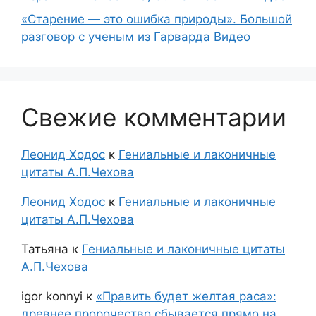
«Старение — это ошибка природы». Большой
разговор с ученым из Гарварда Видео
Свежие комментарии
Леонид Ходос
к
Гениальные и лаконичные
цитаты А.П.Чехова
Леонид Ходос
к
Гениальные и лаконичные
цитаты А.П.Чехова
Татьяна
к
Гениальные и лаконичные цитаты
А.П.Чехова
igor konnyi
к
«Править будет желтая раса»:
древнее пророчество сбывается прямо на