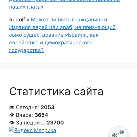
наших глазах
Rudolf
к
Может ли быть гражданином
Израиля еврей или араб, не признающий
само существование Израиля, как
еврейского и демократического
государства?
Статистика сайта
👁 Сегодня:
2053
👁 Вчера:
3654
👁 За неделю:
23700