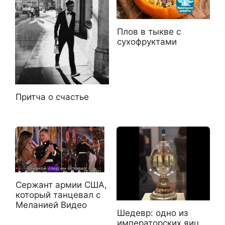
Плов в тыкве с
сухофруктами
Притча о счастье
Сержант армии США,
который танцевал с
Меланией Видео
Шедевр: одно из
императорских яиц