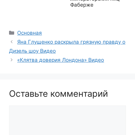
Фаберже
Рубрики
Основная
Яна Глущенко раскрыла грязную правду о
Дизель шоу Видео
«Клятва доверия Лондона» Видео
Оставьте комментарий
Комментарий