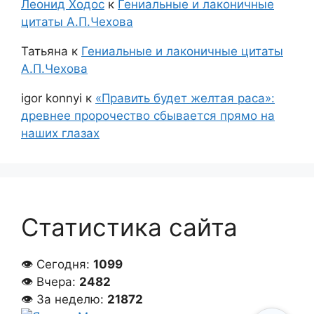
Леонид Ходос
к
Гениальные и лаконичные
цитаты А.П.Чехова
Татьяна
к
Гениальные и лаконичные цитаты
А.П.Чехова
igor konnyi
к
«Править будет желтая раса»:
древнее пророчество сбывается прямо на
наших глазах
Статистика сайта
👁 Сегодня:
1099
👁 Вчера:
2482
👁 За неделю:
21872