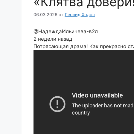
«Клятва довери
06.03.2026
от
Леонид Ходос
@НадеждаИльичева-в2л
2 недели назад
Потрясающая драма! Как прекрасно ста