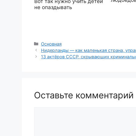
людоедо
Вот так нужно учить детей
не опаздывать
Рубрики
Основная
Нидерланды — как маленькая страна, упр
13 актёров СССР, скрывающих криминаль
Оставьте комментарий
Комментарий