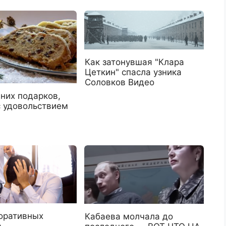
Как затонувшая "Клара
Цеткин" спасла узника
Соловков Видео
них подарков,
с удовольствием
оративных
Кабаева молчала до