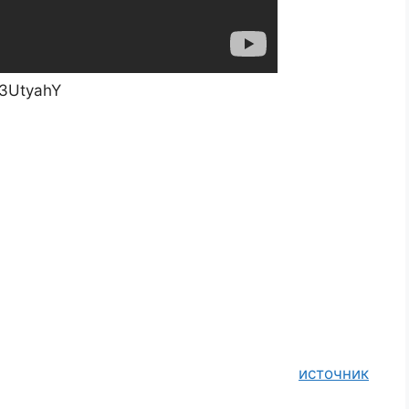
43UtyahY
источник