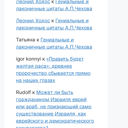
Леонид Ходос
к
Гениальные и
лаконичные цитаты А.П.Чехова
Леонид Ходос
к
Гениальные и
лаконичные цитаты А.П.Чехова
Татьяна
к
Гениальные и
лаконичные цитаты А.П.Чехова
igor konnyi
к
«Править будет
желтая раса»: древнее
пророчество сбывается прямо
на наших глазах
Rudolf
к
Может ли быть
гражданином Израиля еврей
или араб, не признающий само
существование Израиля, как
еврейского и демократического