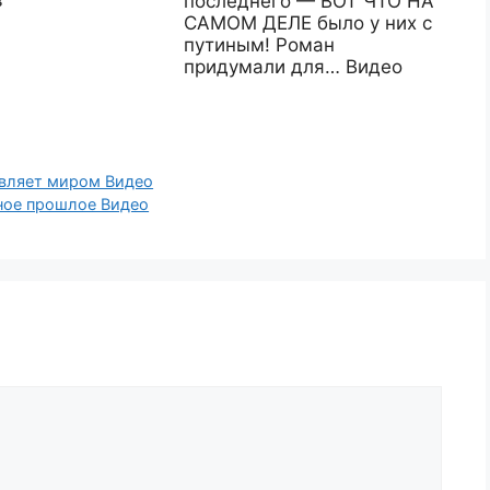
в
последнего — ВОТ ЧТО НА
САМОМ ДЕЛЕ было у них с
путиным! Роман
придумали для… Видео
авляет миром Видео
ное прошлое Видео