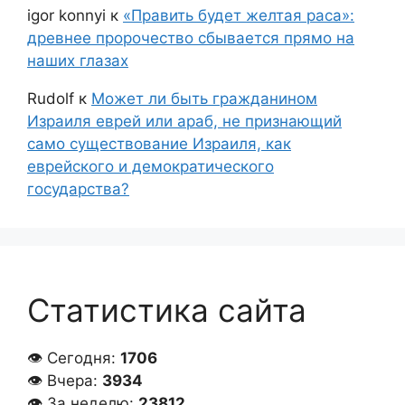
igor konnyi
к
«Править будет желтая раса»:
древнее пророчество сбывается прямо на
наших глазах
Rudolf
к
Может ли быть гражданином
Израиля еврей или араб, не признающий
само существование Израиля, как
еврейского и демократического
государства?
Статистика сайта
👁 Сегодня:
1706
👁 Вчера:
3934
👁 За неделю:
23812