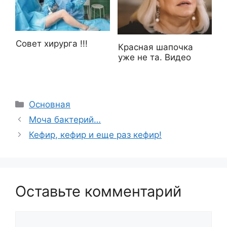
Совет хирурга !!!
Красная шапочка
уже не та. Видео
Рубрики
Основная
Моча бактерий…
Кефир, кефир и еще раз кефир!
Оставьте комментарий
Комментарий