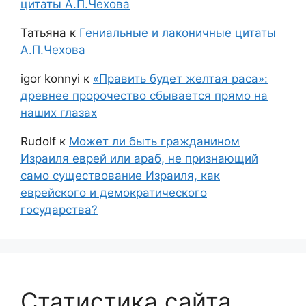
цитаты А.П.Чехова
Татьяна
к
Гениальные и лаконичные цитаты
А.П.Чехова
igor konnyi
к
«Править будет желтая раса»:
древнее пророчество сбывается прямо на
наших глазах
Rudolf
к
Может ли быть гражданином
Израиля еврей или араб, не признающий
само существование Израиля, как
еврейского и демократического
государства?
Статистика сайта