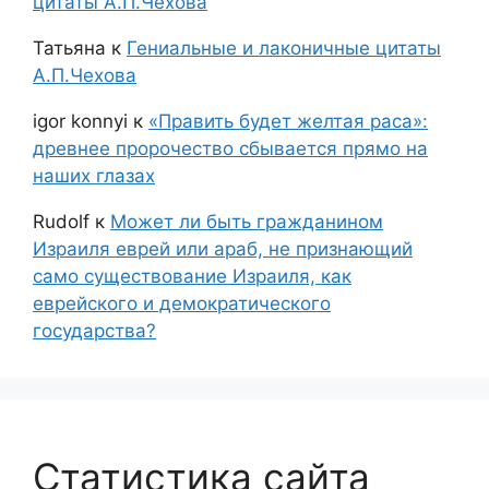
цитаты А.П.Чехова
Татьяна
к
Гениальные и лаконичные цитаты
А.П.Чехова
igor konnyi
к
«Править будет желтая раса»:
древнее пророчество сбывается прямо на
наших глазах
Rudolf
к
Может ли быть гражданином
Израиля еврей или араб, не признающий
само существование Израиля, как
еврейского и демократического
государства?
Статистика сайта