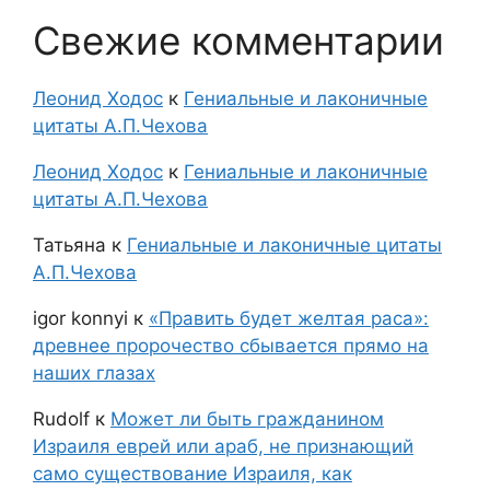
Свежие комментарии
Леонид Ходос
к
Гениальные и лаконичные
цитаты А.П.Чехова
Леонид Ходос
к
Гениальные и лаконичные
цитаты А.П.Чехова
Татьяна
к
Гениальные и лаконичные цитаты
А.П.Чехова
igor konnyi
к
«Править будет желтая раса»:
древнее пророчество сбывается прямо на
наших глазах
Rudolf
к
Может ли быть гражданином
Израиля еврей или араб, не признающий
само существование Израиля, как