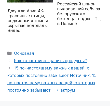
Российский шпион,
выдававший себя за
Джунгли Азии 4K:
белорусского
красочные птицы,
беженца, поджег ТЦ
редкие животные и
в Польше
скрытые водопады
Видео
Рубрики
Основная
Как талантливо хранить продукты?
15 по-настоящему важных вещей, о
которых постоянно забывают Источник: 15
по-настоящему важных вещей, о которых
постоянно забывают — Фактрум