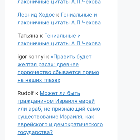
лаконичные цитаты А.П.Чехова
Леонид Ходос
к
Гениальные и
лаконичные цитаты А.П.Чехова
Татьяна
к
Гениальные и
лаконичные цитаты А.П.Чехова
igor konnyi
к
«Править будет
желтая раса»: древнее
пророчество сбывается прямо
на наших глазах
Rudolf
к
Может ли быть
гражданином Израиля еврей
или араб, не признающий само
существование Израиля, как
еврейского и демократического
государства?