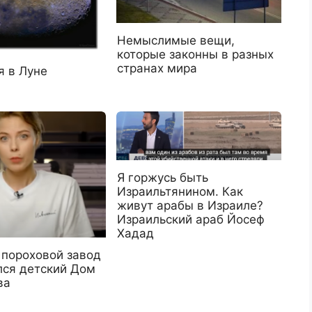
Немыслимые вещи,
которые законны в разных
странах мира
я в Луне
Я горжусь быть
Израильтянином. Как
живут арабы в Израиле?
Израильский араб Йосеф
Хадад
 пороховой завод
лся детский Дом
ва