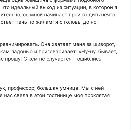
те еще одна женщина с формами подобного
что идеальный выход из ситуации, в которой я
вительно, со мной начинает происходить нечто
стает течь по жилам; я с головы до ног
реанимировать. Она хватает меня за шиворот,
екам ладонью и приговаривает: «Ну-ну, бывает,
ас прошу! С кем не случается – ошиблись
аук, профессор; большая умница. Мы с ней
е нас свела в этой гостинице моя проклятая