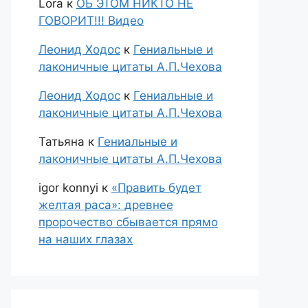
Lora
к
ОБ ЭТОМ НИКТО НЕ
ГОВОРИТ!!! Видео
Леонид Ходос
к
Гениальные и
лаконичные цитаты А.П.Чехова
Леонид Ходос
к
Гениальные и
лаконичные цитаты А.П.Чехова
Татьяна
к
Гениальные и
лаконичные цитаты А.П.Чехова
igor konnyi
к
«Править будет
желтая раса»: древнее
пророчество сбывается прямо
на наших глазах