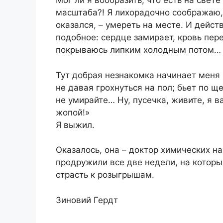
Мог ли я вообразить, что есть на све
масштаба?! Я лихорадочно соображаю, 
оказался, – умереть на месте. И дейст
подобное: сердце замирает, кровь пере
покрываюсь липким холодным потом…
Тут добрая незнакомка начинает меня 
не давая грохнуться на пол; бьет по щ
не умирайте… Ну, пусечка, живите, я в
жопой!»
Я выжил.
Оказалось, она – доктор химических н
продружили все две недели, на которы
страсть к розыгрышам.
Зиновий Гердт