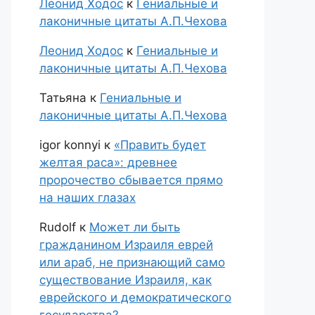
Леонид Ходос
к
Гениальные и
лаконичные цитаты А.П.Чехова
Леонид Ходос
к
Гениальные и
лаконичные цитаты А.П.Чехова
Татьяна
к
Гениальные и
лаконичные цитаты А.П.Чехова
igor konnyi
к
«Править будет
желтая раса»: древнее
пророчество сбывается прямо
на наших глазах
Rudolf
к
Может ли быть
гражданином Израиля еврей
или араб, не признающий само
существование Израиля, как
еврейского и демократического