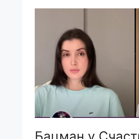
Бацман у Счаст