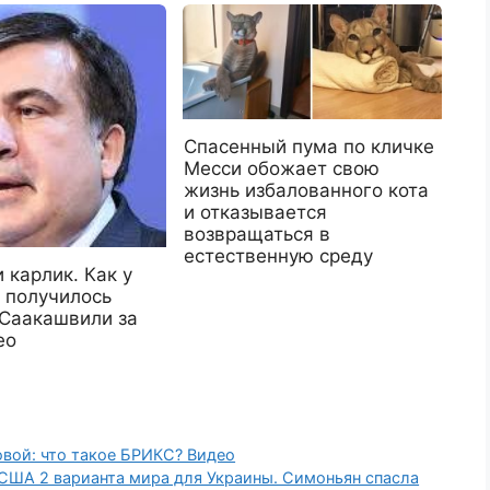
Спасенный пума по кличке
Месси обожает свою
жизнь избалованного кота
и отказывается
возвращаться в
естественную среду
 карлик. Как у
 получилось
 Саакашвили за
ео
вой: что такое БРИКС? Видео
ША 2 варианта мира для Украины. Симоньян спасла