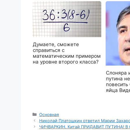
Думаете, сможете
справиться с
математическим примером
на уровне второго класса?
Слоняра и
путина не
повесить
яйца Вид
Рубрики
Основная
Николай Платошкин ответил Марии Захаро
ЧИЧВАРКИН. Китай ПРИДАВИТ ПУТИНА! В С