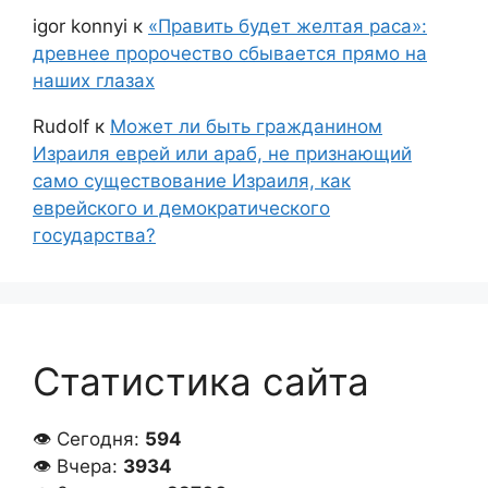
igor konnyi
к
«Править будет желтая раса»:
древнее пророчество сбывается прямо на
наших глазах
Rudolf
к
Может ли быть гражданином
Израиля еврей или араб, не признающий
само существование Израиля, как
еврейского и демократического
государства?
Статистика сайта
👁 Сегодня:
594
👁 Вчера:
3934