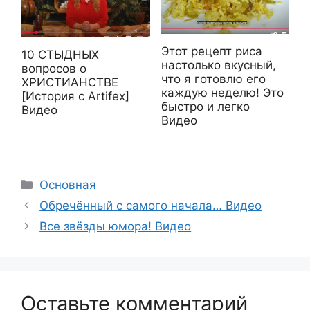
Этот рецепт риса
10 СТЫДНЫХ
настолько вкусный,
вопросов о
что я готовлю его
ХРИСТИАНСТВЕ
каждую неделю! Это
[История с Artifex]
быстро и легко
Видео
Видео
Рубрики
Основная
Обречённый с самого начала… Видео
Все звёзды юмора! Видео
Оставьте комментарий