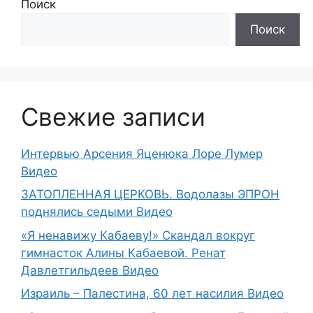
Поиск
Поиск
Свежие записи
Интервью Арсения Яценюка Лоре Лумер
Видео
ЗАТОПЛЕННАЯ ЦЕРКОВЬ. Водолазы ЭПРОН
поднялись седыми Видео
«Я ненавижу Кабаеву!» Скандал вокруг
гимнасток Алины Кабаевой. Ренат
Давлетгильдеев Видео
Израиль – Палестина, 60 лет насилия Видео