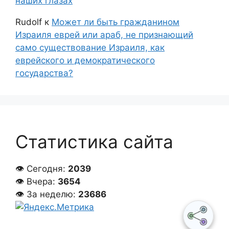
наших глазах
Rudolf
к
Может ли быть гражданином
Израиля еврей или араб, не признающий
само существование Израиля, как
еврейского и демократического
государства?
Статистика сайта
👁 Сегодня:
2039
👁 Вчера:
3654
👁 За неделю:
23686