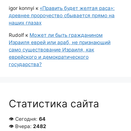
igor konnyi
к
«Править будет желтая раса»:
древнее пророчество сбывается прямо на
наших глазах
Rudolf
к
Может ли быть гражданином
Израиля еврей или араб, не признающий
само существование Израиля, как
еврейского и демократического
государства?
Статистика сайта
👁 Сегодня:
64
👁 Вчера:
2482